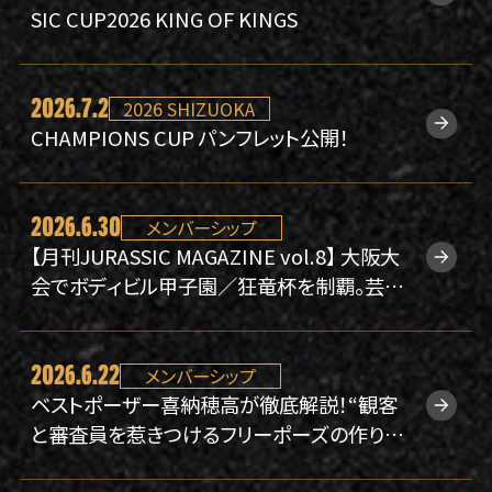
SIC CUP2026 KING OF KINGS
2026.7.2
2026 SHIZUOKA
CHAMPIONS CUP パンフレット公開！
2026.6.30
メンバーシップ
【月刊JURASSIC MAGAZINE vol.8】 大阪大
会でボディビル甲子園／狂竜杯を制覇。芸人
からコワモテマッチョへ。紆余曲折の人生を経
て、さらなる高みを目指す伊禮駿に迫る。
2026.6.22
メンバーシップ
ベストポーザー喜納穂高が徹底解説！“観客
と審査員を惹きつけるフリーポーズの作り
方”アーカイブを公開しました。【オンラインセ