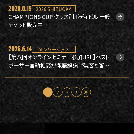
ミナー#08】
2026.6.19
2026 SHIZUOKA
CHAMPIONS CUP クラス別ボディビル 一般
チケット販売中
2026.6.14
メンバーシップ
【第八回オンラインセミナー参加URL】ベスト
ポーザー喜納穂高が徹底解説！“観客と審査
員を惹きつけるフリーポーズの作り方”【6/21
(日)開催】
1
2
3
»