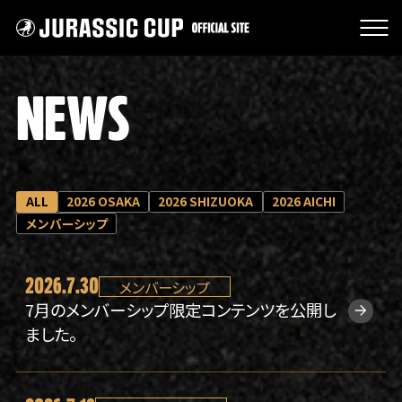
JURASSIC CUP オフィシャル
NEWS
NEWS
大会情報
スポンサー
チケット販売
ALL
2026 OSAKA
2026 SHIZUOKA
2026 AICHI
大会の特徴
メンバーシップ
過去大会の審査結果
クラウドファンディング
2026.7.30
メンバーシップ
グッズ
7月のメンバーシップ限定コンテンツを公開し
主催者紹介
ました。
プライバシーポリシー
よくあるご質問
お問い合わせ