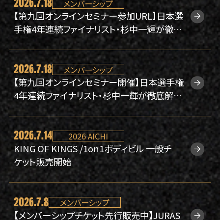
2026.7.18
メンバーシップ
大会規約
【第九回オンラインセミナー参加URL】日本選
手権4年連続ファイナリスト・杉中一輝が徹底
解説！“丸く・厚く・デカい胸を作る胸トレ”【7/2
6(日)開催】
2026.7.18
メンバーシップ
【第九回オンラインセミナー開催】日本選手権
4年連続ファイナリスト・杉中一輝が徹底解
説！“丸く・厚く・デカい胸を作る胸トレ”【7/26
(日)開催】
2026.7.14
2026 AICHI
KING OF KINGS /1on1ボディビル 一般チ
ケット販売開始
2026.7.8
メンバーシップ
【メンバーシップチケット先行販売中】JURAS