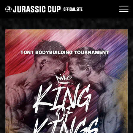
JURASSIC CUP オフィシャル
NEWS
大会情報
スポンサー
チケット販売
大会の特徴
過去大会の審査結果
クラウドファンディング
グッズ
主催者紹介
プライバシーポリシー
よくあるご質問
お問い合わせ