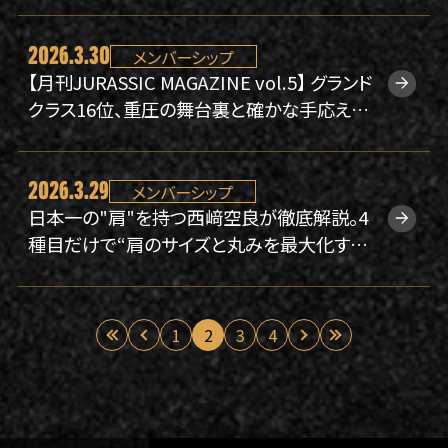
2026.3.30
メンバーシップ
【月刊JURASSIC MAGAZINE vol.5】 グランド
クラス16位、重圧の舞台裏と確かな手応え。
パワービルダー牛山恭太の次なる挑戦に迫
る。
2026.3.29
メンバーシップ
日本一の"肩"を持つ西﨑空良が徹底解説。4
種目だけで“肩のサイズと丸みを最大化す
る”トレーニング理論。アーカイブを公開しま
した。【オンラインセミナー #05】
«
1
2
3
4
»