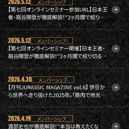
2026.5.12
メンバーシップ
大会規約
【第七回オンラインセミナー参加URL】日本王
者・扇谷開登が徹底解説！“2ヶ月間で絞り切
る” 短期集中減量の極意。【5/16(土)開催】
2026.5.12
メンバーシップ
【第七回オンラインセミナー開催】日本王者・
扇谷開登が徹底解説！“2ヶ月間で絞り切る”
短期集中減量の極意。【5/16(土)開催】
2026.4.30
メンバーシップ
【月刊JURASSIC MAGAZINE vol.6】 伊豆か
ら世界へ走り抜けた2025年。「筋肉で地元を
変える」白井寛人の決断と新たな挑戦に迫
る。
2026.4.19
メンバーシップ
渡部史也が徹底解説！"本当は教えたくな