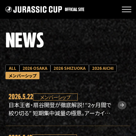
JURASSIC CUP オフィシャル
NEWS
NEWS
大会情報
スポンサー
チケット販売
ALL
2026 OSAKA
2026 SHIZUOKA
2026 AICHI
大会の特徴
メンバーシップ
過去大会の審査結果
クラウドファンディング
2026.5.22
メンバーシップ
グッズ
日本王者・扇谷開登が徹底解説！“2ヶ月間で
主催者紹介
絞り切る” 短期集中減量の極意。アーカイブ
を公開しました。【オンラインセミナー#07】
プライバシーポリシー
よくあるご質問
お問い合わせ