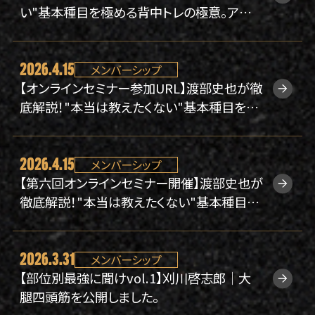
い"基本種目を極める背中トレの極意。アーカ
イブを公開しました。【オンラインセミナー#0
6】
2026.4.15
メンバーシップ
【オンラインセミナー参加URL】渡部史也が徹
底解説！"本当は教えたくない"基本種目を極
める背中トレの極意。【4/18(土)開催】【第六
回オンラインセミナー】
2026.4.15
メンバーシップ
【第六回オンラインセミナー開催】渡部史也が
徹底解説！"本当は教えたくない"基本種目を
極める背中トレの極意。【4/18(土)開催】
2026.3.31
メンバーシップ
【部位別最強に聞けvol.1】刈川啓志郎｜大
腿四頭筋を公開しました。