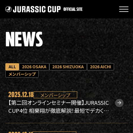
JURASSIC CUP オフィシャル
NEWS
NEWS
大会情報
スポンサー
チケット販売
ALL
2026 OSAKA
2026 SHIZUOKA
2026 AICHI
大会の特徴
メンバーシップ
過去大会の審査結果
クラウドファンディング
2025.12.18
メンバーシップ
グッズ
【第二回オンラインセミナー開催】JURASSIC
主催者紹介
CUP4位 相樂翔が徹底解説！最短でデカくな
る脚トレ理論。【12/21(日)開催】
プライバシーポリシー
よくあるご質問
お問い合わせ